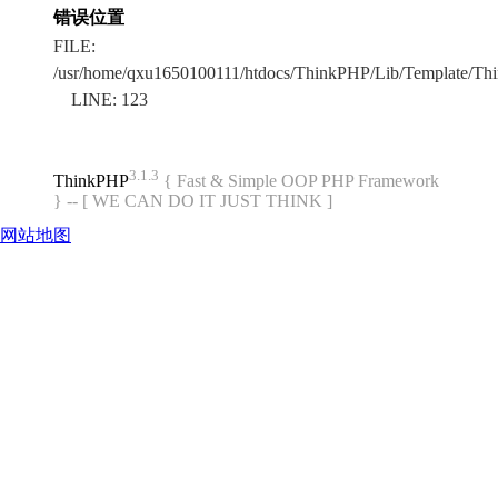
错误位置
FILE:
/usr/home/qxu1650100111/htdocs/ThinkPHP/Lib/Template/Thi
LINE: 123
3.1.3
ThinkPHP
{ Fast & Simple OOP PHP Framework
} -- [ WE CAN DO IT JUST THINK ]
网站地图