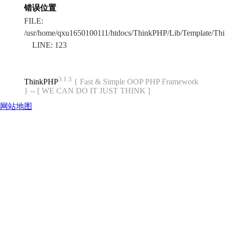
错误位置
FILE:
/usr/home/qxu1650100111/htdocs/ThinkPHP/Lib/Template/Thi
LINE: 123
3.1.3
ThinkPHP
{ Fast & Simple OOP PHP Framework
} -- [ WE CAN DO IT JUST THINK ]
网站地图